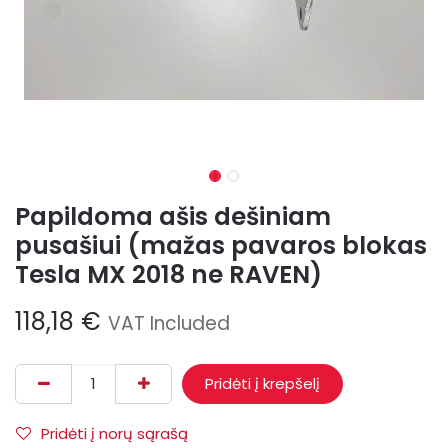
Papildoma ašis dešiniam
pusašiui (mažas pavaros blokas
Tesla MX 2018 ne RAVEN)
118,18
€
VAT Included
Pridėti į krepšelį
Pridėti į norų sąrašą