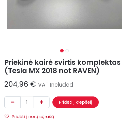
Priekinė kairė svirtis komplektas
(Tesla MX 2018 not RAVEN)
204,96
€
VAT Included
Pridėti į krepšelį
Pridėti į norų sąrašą