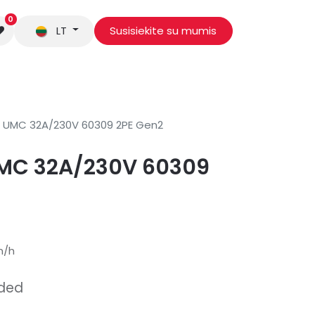
0
LT
Susisiekite su mumis
 mus
r UMC 32A/230V 60309 2PE Gen2
UMC 32A/230V 60309
m/h
uded