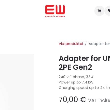
ADŽIA
Mes padėjome nusipirkti
ENERGICA
OHMMU
Apie
Visi produktai
Adapter fo
Adapter for 
2PE Gen2
240 V, 1 phase, 32 A
Power up to 7,4 kW
Charging speed up to 44 k
70,00
€
VAT Incl