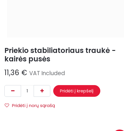
Priekio stabiliatoriaus traukė -
kairės pusės
11,36
€
VAT Included
Pridėti į krepšelį
Pridėti į norų sąrašą