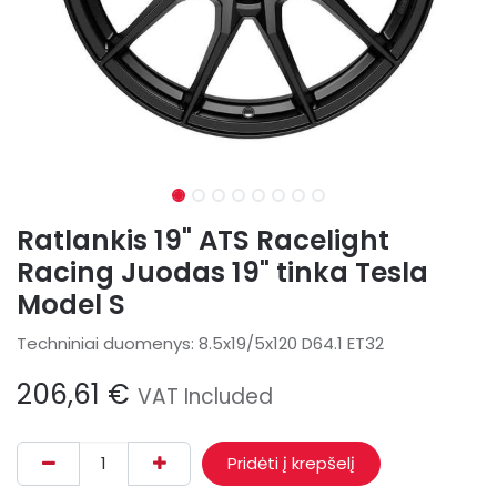
Ratlankis 19" ATS Racelight
Racing Juodas 19" tinka Tesla
Model S
Techniniai duomenys: 8.5x19/5x120 D64.1 ET32
206,61
€
VAT Included
Pridėti į krepšelį