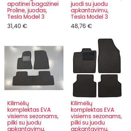
apatinei bagažinei
juodi su juodu
Proline, juodas,
apkantavimu,
Tesla Model 3
Tesla Model 3
31,40
€
48,76
€
Kilimėlių
Kilimėlių
komplektas EVA
komplektas EVA
visiems sezonams,
visiems sezonams,
pilki su juodu
pilki su juodu
apkantavimu,
apkantavimu,