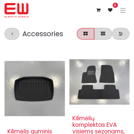
0
Accessories
Kilimėlių
komplektas EVA
Kilimėlis guminis
visiems sezonams,