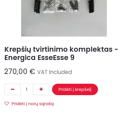
Krepšių tvirtinimo komplektas -
Energica EsseEsse 9
270,00
€
VAT Included
Pridėti į krepšelį
Pridėti į norų sąrašą