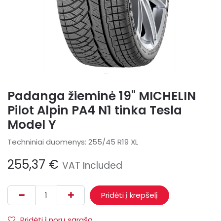
Padanga žieminė 19" MICHELIN
Pilot Alpin PA4 N1 tinka Tesla
Model Y
Techniniai duomenys: 255/45 R19 XL
255,37
€
VAT Included
Pridėti į krepšelį
Pridėti į norų sąrašą