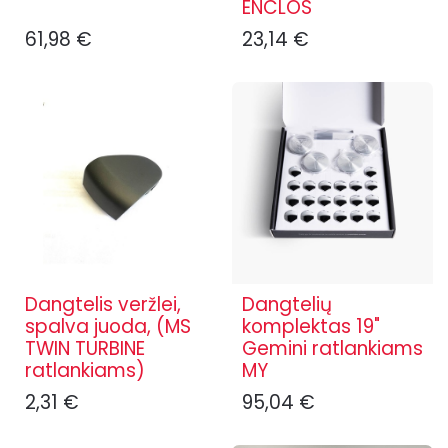
ENCLOS
61,98
€
23,14
€
Dangtelis veržlei,
Dangtelių
spalva juoda, (MS
komplektas 19"
TWIN TURBINE
Gemini ratlankiams
ratlankiams)
MY
2,31
€
95,04
€