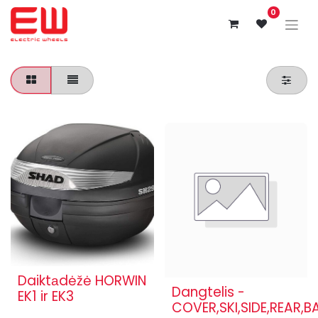
0
Daiktаdėžė HORWIN
Dangtelis -
EK1 ir EK3
COVER,SKI,SIDE,REAR,B