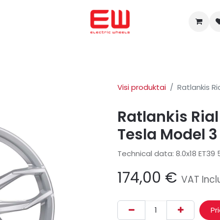
ADŽIA
Mes padėjome nusipirkti
ENERGICA
OHMMU
Apie
Visi produktai
Ratlankis Ri
Ratlankis Rial
Tesla Model 3
Technical data: 8.0x18 ET39 5
174,00
€
VAT Inc
Pr