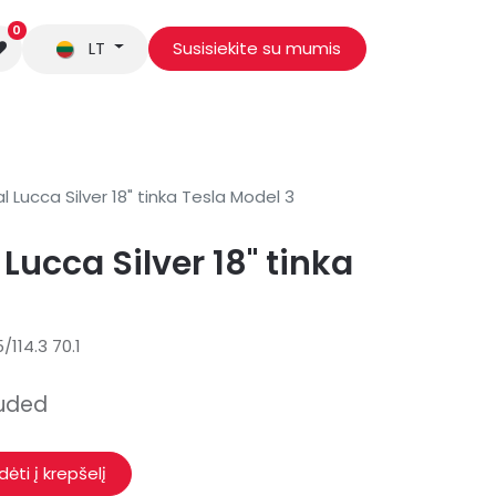
0
LT
Susisiekite su mumis
 mus
al Lucca Silver 18" tinka Tesla Model 3
 Lucca Silver 18" tinka
/114.3 70.1
luded
idėti į krepšelį