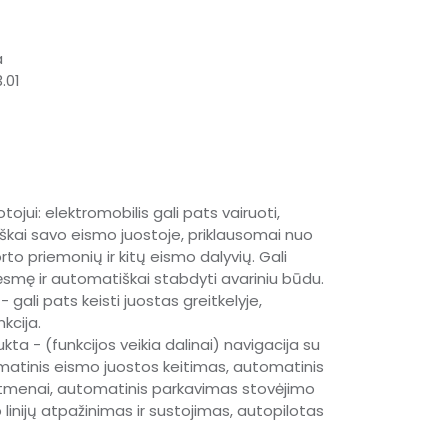
a
.01
tojui: elektromobilis gali pats vairuoti,
iškai savo eismo juostoje, priklausomai nuo
rto priemonių ir kitų eismo dalyvių. Gali
ėsmę ir automatiškai stabdyti avariniu būdu.
 gali pats keisti juostas greitkelyje,
kcija.
aukta - (funkcijos veikia dalinai) navigacija su
omatinis eismo juostos keitimas, automatinis
tatmenai, automatinis parkavimas stovėjimo
p linijų atpažinimas ir sustojimas, autopilotas