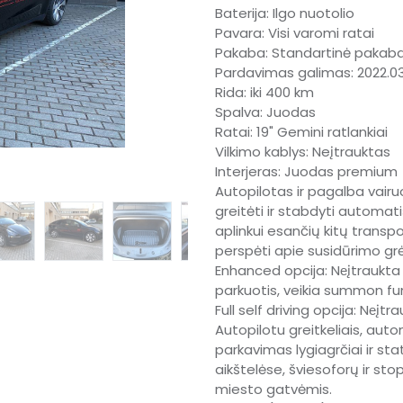
Baterija: Ilgo nuotolio
Pavara: Visi varomi ratai
Pakaba: Standartinė pakab
Pardavimas galimas: 2022.03
Rida: iki 400 km
Spalva: Juodas
Ratai: 19" Gemini ratlankiai
Vilkimo kablys: Neįtrauktas
Interjeras: Juodas premium
Autopilotas ir pagalba vairuo
greitėti ir stabdyti automat
aplinkui esančių kitų transpo
perspėti apie susidūrimo gr
Enhanced opcija: Nеįtraukta -
parkuotis, veikia summon fun
Full self driving opcija: Nеįtr
Autopilotu greitkeliais, aut
parkavimas lygiagrčiai ir s
aikštelėse, šviesoforų ir sto
miesto gatvėmis.