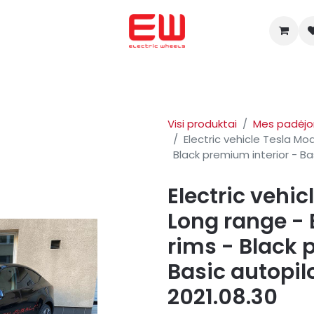
ADŽIA
Mes padėjome nusipirkti
ENERGICA
OHMMU
Apie
Visi produktai
Mes padėjom
Electric vehicle Tesla Mod
Black premium interior - Ba
Electric vehic
Long range - 
rims - Black 
Basic autopil
2021.08.30