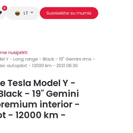
0
LT
Susisiekite su mumis
 mus
e nusipirkti
el Y - Long range - Black - 19" Gemini rims -
sic autopilot - 12000 km - 2021.08.30
le Tesla Model Y -
Black - 19" Gemini
premium interior -
ot - 12000 km -