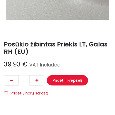
Posūkio žibintas Priekis LT, Galas
RH (EU)
39,93
€
VAT Included
Pridėti į krepšelį
Pridėti į norų sąrašą